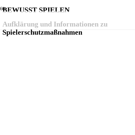
BEWUSST SPIELEN
Aufklärung und Informationen zu
Spielerschutzmaßnahmen